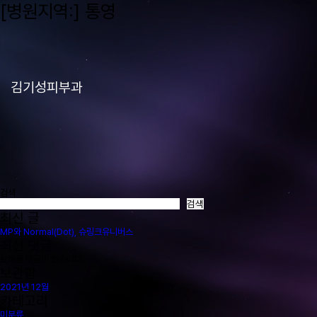
[병원지역:]
통영
김기성피부과
검색
검색
최신 글
MP와 Normal(Dot), 슈링크유니버스
최신 댓글
보여줄 댓글이 없습니다.
보관함
2021년 12월
카테고리
미분류