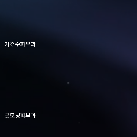
가경수피부과
굿모닝피부과