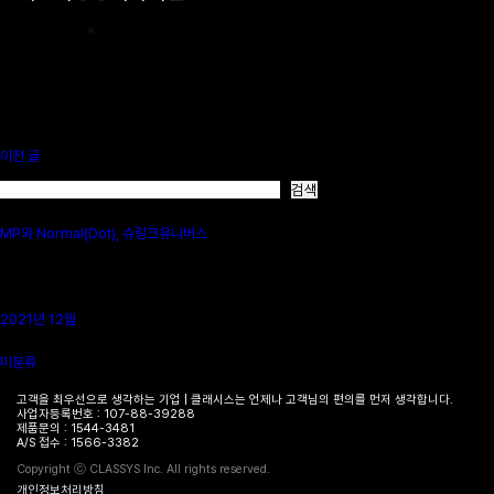
이전 글
검색
검색
최신 글
MP와 Normal(Dot), 슈링크유니버스
최신 댓글
보여줄 댓글이 없습니다.
보관함
2021년 12월
카테고리
미분류
고객을 최우선으로 생각하는 기업 | 클래시스는 언제나 고객님의 편의를 먼저 생각합니다.
사업자등록번호 : 107-88-39288
제품문의 : 1544-3481
병원
A/S 접수 : 1566-3382
찾기
Copyright ⓒ CLASSYS Inc. All rights reserved.
개인정보처리방침