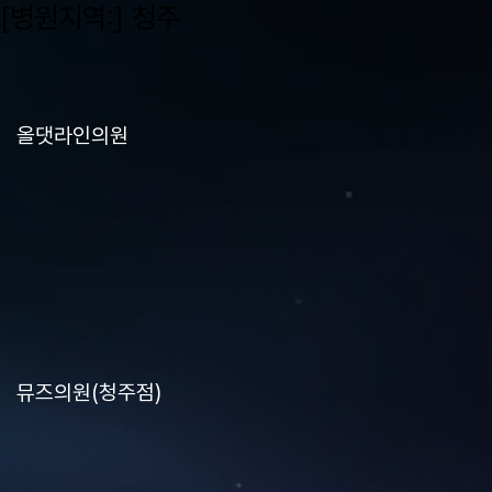
[병원지역:]
청주
올댓라인의원
뮤즈의원(청주점)