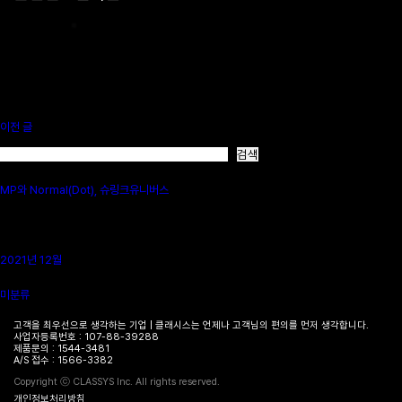
이전 글
검색
검색
최신 글
MP와 Normal(Dot), 슈링크유니버스
최신 댓글
보여줄 댓글이 없습니다.
보관함
2021년 12월
카테고리
미분류
고객을 최우선으로 생각하는 기업 | 클래시스는 언제나 고객님의 편의를 먼저 생각합니다.
사업자등록번호 : 107-88-39288
제품문의 : 1544-3481
병원
A/S 접수 : 1566-3382
찾기
Copyright ⓒ CLASSYS Inc. All rights reserved.
개인정보처리방침