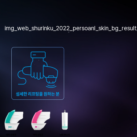
img_web_shurinku_2022_persoanl_skin_bg_resul