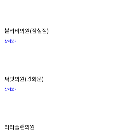
블리비의원(잠실점)
상세보기
써밋의원(광화문)
상세보기
라라플랜의원