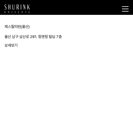
제스필의원(울산)
울산 남구 삼산로 281. 정앤정 빌딩 7층
상세보기