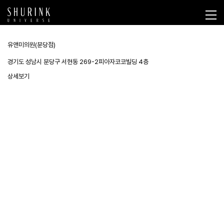
유앤미의원(분당점)
경기도 성남시 분당구 서현동 269-2피아자코코빌딩 4층
상세보기