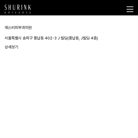
에스비피부과의원
서울특별시 송파구 풍납동 402-3 J 빌딩(풍납동, J빌딩 4층)
상세보기